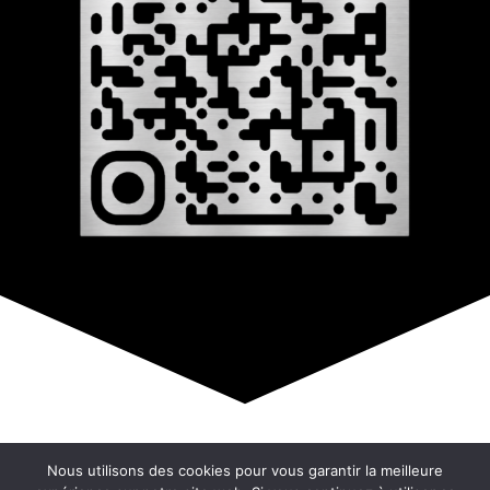
© Copyright 2026 –
808
Nous utilisons des cookies pour vous garantir la meilleure
Mentions Légales – RGPD – Protection de la