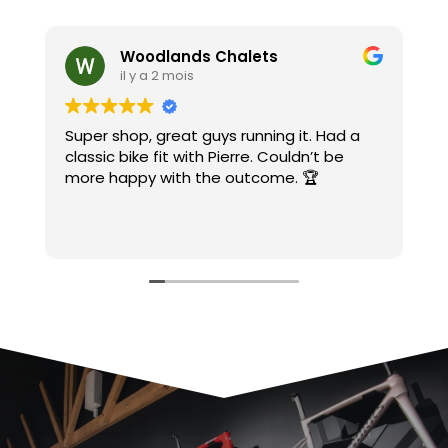
Woodlands Chalets
il y a 2 mois
Super shop, great guys running it. Had a
A
classic bike fit with Pierre. Couldn’t be
c
more happy with the outcome. 🏆
c
C
e
L
S
J
m
M