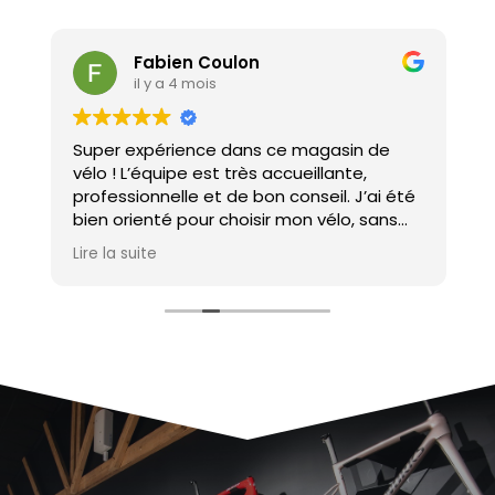
Fabien Coulon
il y a 4 mois
Super expérience dans ce magasin de
U
vélo ! L’équipe est très accueillante,
a
professionnelle et de bon conseil. J’ai été
d
bien orienté pour choisir mon vélo, sans
pression à l’achat. Je recommande
Lire la suite
e
vivement !