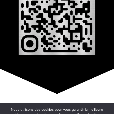
© Copyright 2026 –
808
Nous utilisons des cookies pour vous garantir la meilleure
Mentions Légales – RGPD – Protection de la