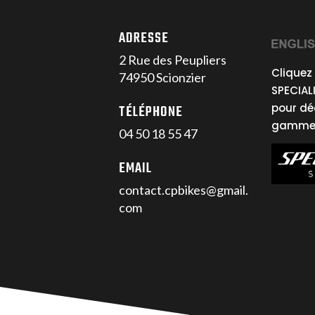
ADRESSE
2 Rue des Peupliers
Cliquez 
74950 Scionzier
SPECIAL
pour dé
TÉLÉPHONE
gamme 
04 50 18 55 47
EMAIL
contact.cpbikes@gmail.
com