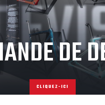
DEVI
ANDE DE D
CLIQUEZ-ICI