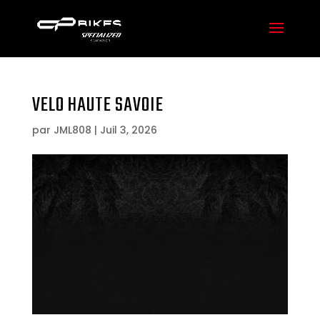
VELO HAUTE SAVOIE
par
JML808
|
Juil 3, 2026