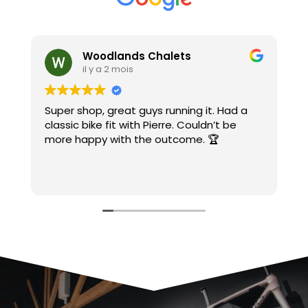
Woodlands Chalets
il y a 2 mois
Super shop, great guys running it. Had a
A
classic bike fit with Pierre. Couldn’t be
c
more happy with the outcome. 🏆
c
C
e
L
S
J
m
M