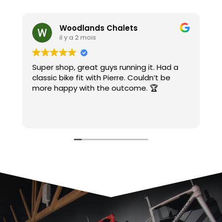
Woodlands Chalets
il y a 2 mois
Super shop, great guys running it. Had a
A
classic bike fit with Pierre. Couldn’t be
c
more happy with the outcome. 🏆
c
C
e
L
S
J
m
M