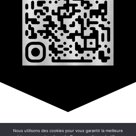
© Copyright 2026 –
808
Nous utilisons des cookies pour vous garantir la meilleure
Mentions Légales – RGPD – Protection de la