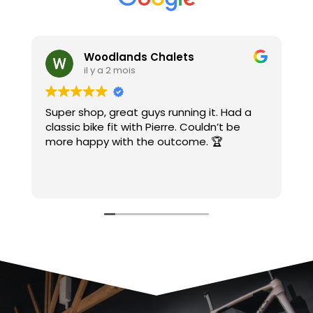
Woodlands Chalets
il y a 2 mois
Super shop, great guys running it. Had a
A
classic bike fit with Pierre. Couldn’t be
c
more happy with the outcome. 🏆
c
C
e
L
S
J
m
M