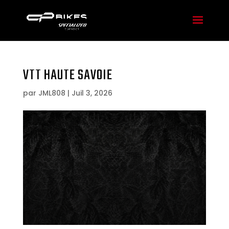
VTT HAUTE SAVOIE
par
JML808
|
Juil 3, 2026