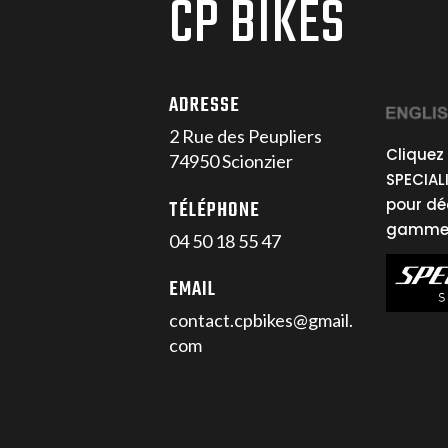
CP BIKES
ADRESSE
2 Rue des Peupliers
Cliquez 
74950 Scionzier
SPECIAL
pour dé
TÉLÉPHONE
gamme 
04 50 18 55 47
EMAIL
contact.cpbikes@gmail.
com