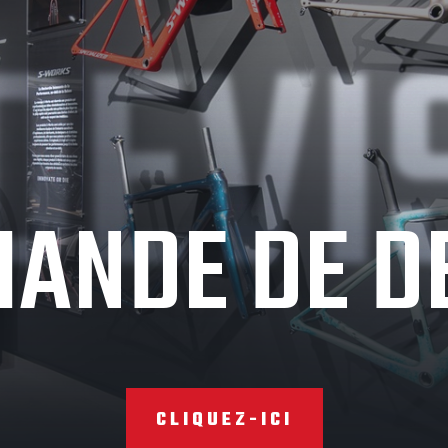
DEVI
ANDE DE D
CLIQUEZ-ICI